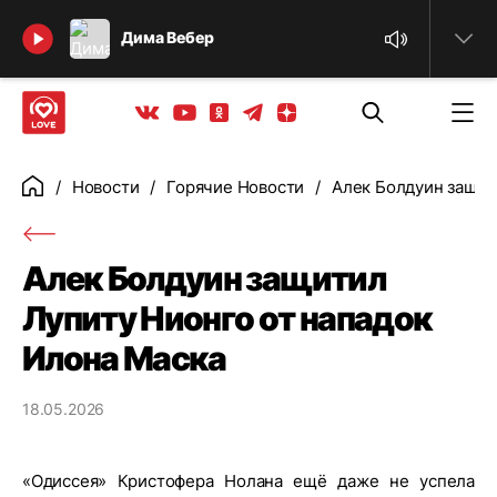
Найти
Дима Вебер
Телеграм
Одноклассники
Яндекс дзен
Youtube
Вконтакте
Новости
Горячие Новости
Алек Болдуин защит
Главная
Алек Болдуин защитил
Лупиту Нионго от нападок
Илона Маска
18.05.2026
«Одиссея» Кристофера Нолана ещё даже не успела