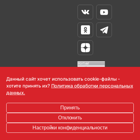
Вконтакте
Youtube
Одноклассники
Телеграм
Яндекс Дзен
Данный сайт хочет использовать cookie-файлы -
хотите принять их?
Политика обработки персональных
OOO "Радио-Любовь" 2000-2026
данных.
Krutoy Media
Принять
16+
Отклонить
Информация для правообладателей
Настройки конфиденциальности
Условия
Конфиденциальность