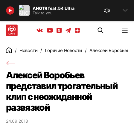
Найти
ANOTR feat. 54 Ultra
Talk to you
Телеграм
Одноклассники
Яндекс дзен
Youtube
Вконтакте
Новости
Горячие Новости
Алексей Воробьев п
Главная
Алексей Воробьев
представил трогательный
клип с неожиданной
развязкой
24.09.2018