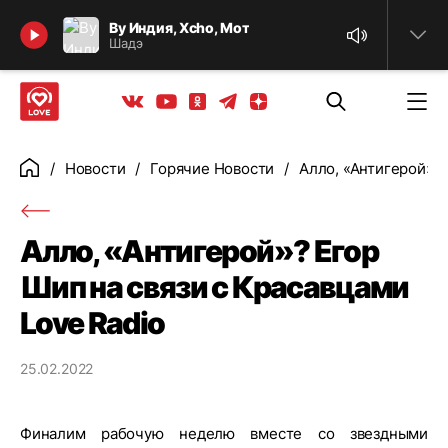
Найти
By Индия, Xcho, Мот
Шадэ
Телеграм
Одноклассники
Яндекс дзен
Youtube
Вконтакте
Новости
Горячие Новости
Алло, «Антигерой»? 
Главная
Алло, «Антигерой»? Егор
Шип на связи с Красавцами
Love Radio
25.02.2022
Финалим рабочую неделю вместе со звездными