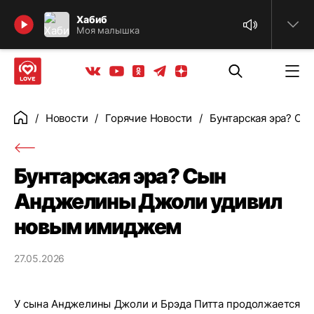
Найти
Хабиб
Моя малышка
Телеграм
Одноклассники
Яндекс дзен
Youtube
Вконтакте
Новости
Горячие Новости
Бунтарская эра? С
Главная
Бунтарская эра? Сын
Анджелины Джоли удивил
новым имиджем
27.05.2026
У сына Анджелины Джоли и Брэда Питта продолжается