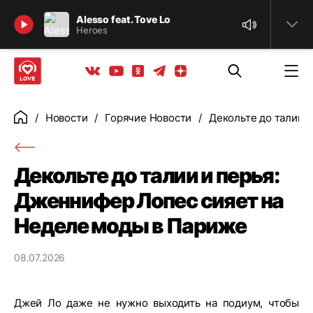
Найти
Alesso feat. Tove Lo
Heroes
Телеграм
Одноклассники
Яндекс дзен
Youtube
Вконтакте
Новости
Горячие Новости
Декольте до талии 
Главная
Декольте до талии и перья:
Дженнифер Лопес сияет на
Неделе моды в Париже
08.07.2026
Джей Ло даже не нужно выходить на подиум, чтобы