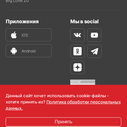
Big Love 20
Приложения
Мы в social
iOS
Вконтакте
Youtube
Android
Одноклассники
Телеграм
Яндекс Дзен
Данный сайт хочет использовать cookie-файлы -
хотите принять их?
Политика обработки персональных
OOO "Радио-Любовь" 2000-2026
данных.
Krutoy Media
Принять
16+