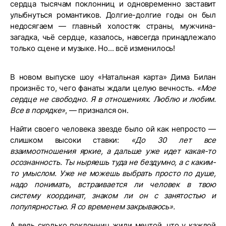
сердца тысячам поклонниц и одновременно заставит
улыбнуться романтиков. Долгие-долгие годы он был
недосягаем — главный холостяк страны, мужчина-
загадка, чьё сердце, казалось, навсегда принадлежало
только сцене и музыке. Но... всё изменилось!
В новом выпуске шоу «Натальная карта» Дима Билан
произнёс то, чего фанаты ждали целую вечность.
«Мое
сердце не свободно. Я в отношениях. Люблю и любим.
Все в порядке»
, — признался он.
Найти своего человека звезде было ой как непросто —
слишком высоки ставки:
«До 30 лет все
взаимоотношения яркие, а дальше уже идет какая-то
осознанность. Ты ныряешь туда не бездумно, а с каким-
то умыслом. Уже не можешь выбрать просто по душе,
надо понимать, встраивается ли человек в твою
систему координат, знаком ли он с занятостью и
популярностью. Я со временем закрываюсь».
А ведь сколько поклонниц жили мечтой, что у каждой