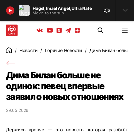
Найти
Hugel, Imael Angel, Ultra Nate
Movin to the sun
Телеграм
Одноклассники
Яндекс дзен
Youtube
Вконтакте
Новости
Горячие Новости
Дима Билан больше 
Главная
Дима Билан больше не
одинок: певец впервые
заявил о новых отношениях
29.05.2026
Держись крепче — это новость, которая разобьёт