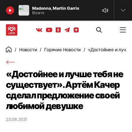
Найти
Madonna, Martin Garrix
Bizarre
Телеграм
Одноклассники
Яндекс дзен
Youtube
Вконтакте
Новости
Горячие Новости
«Достойнее и лучше
Главная
«Достойнее и лучше тебя не
существует». Артём Качер
сделал предложение своей
любимой девушке
23.08.2021