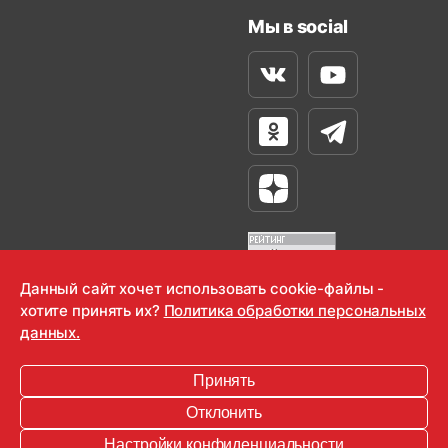
Мы в social
Вконтакте
Youtube
Одноклассники
Телеграм
Яндекс Дзен
Данный сайт хочет использовать cookie-файлы -
хотите принять их?
Политика обработки персональных
OOO "Радио-Любовь" 2000-2026
данных.
Krutoy Media
Принять
16+
Отклонить
Информация для правообладателей
Настройки конфиденциальности
Условия