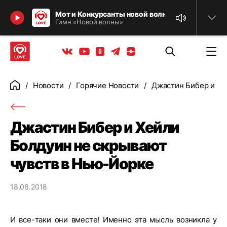
Найти
Мот и Конкурсанты новой волны IOWA Владимир
Гимн «Новой волны»
Телеграм
Одноклассники
Яндекс дзен
Youtube
Вконтакте
Новости
Горячие Новости
Джастин Бибер и Хе
Главная
Джастин Бибер и Хейли
Болдуин не скрывают
чувств в Нью-Йорке
18.06.2018
И все-таки они вместе! Именно эта мысль возникла у