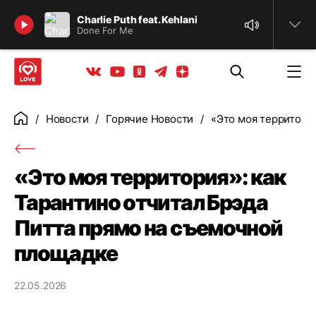
Найти
Charlie Puth feat. Kehlani
Done For Me
Телеграм
Одноклассники
Яндекс дзен
Youtube
Вконтакте
Новости
Горячие Новости
«Это моя территори
Главная
«Это моя территория»: как
Тарантино отчитал Брэда
Питта прямо на съемочной
площадке
22.05.2026