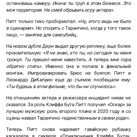
остановишь камеру. Иначе ты труп в этом бизнесе. Это
моя территория. Не смей обрывать игру актера».
Питт только тихо пробормотал:
«Ну, этого ведь не было
в сценарии»
. Но спорить с Тарантино, когда у того такое
лицо, — занятие для самоубийц.
На новом дубле Дерн выдал другую реплику, еще более
пронзительную:
«Я не знаю, кто ты, но сегодня ты меня
тронул. Ты пришел меня навестить. А теперь мне пора
обратно спать».
Именно она и попала в финальный
монтаж. Импровизировать Брюс не боялся: Питт и
Леонардо ДиКаприо еще до съемок пообещали ему:
«Ты будешь в этом фильме, что бы ни случилось».
На отношениях актера и режиссера инцидент никак не
сказался. За роль Клиффа Бута Питт получил «Оскар» за
лучшую мужскую роль второго плана в 2020 году и со
сцены назвал Тарантино
«единственным в своем роде».
Теперь Питт снова надевает гавайскую рубашку
каскадера в сиквеле «Приключения Клиффа Бута».