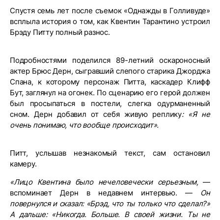
Спустя семь лет после съемок «Однажды в Голливуде»
всплыла история о том, как Квентин Тарантино устроил
Брэду Питту полный разнос.
Подробностями поделился 89-летний оскароносный
актер Брюс Дерн, сыгравший слепого старика Джорджа
Спана, к которому персонаж Питта, каскадер Клифф
Бут, заглянул на огонек. По сценарию его герой должен
был просыпаться в постели, слегка одурманенный
сном. Дерн добавил от себя живую реплику
: «Я не
очень понимаю, что вообще происходит».
Питт, услышав незнакомый текст, сам остановил
камеру.
«Лицо Квентина было нечеловечески серьезным,
—
вспоминает Дерн в недавнем интервью. —
Он
повернулся и сказал: «Брэд, что ты только что сделал?»
А дальше: «Никогда. Больше. В своей жизни. Ты не