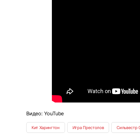
Видео: YouTube
Кит Харингтон
Игра Престолов
Сильвестр 