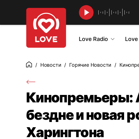
Найти
Love Radio
Love
Новости
Горячие Новости
Кинопре
Главная
Кинопремьеры: A
бездне и новая р
Харингтона