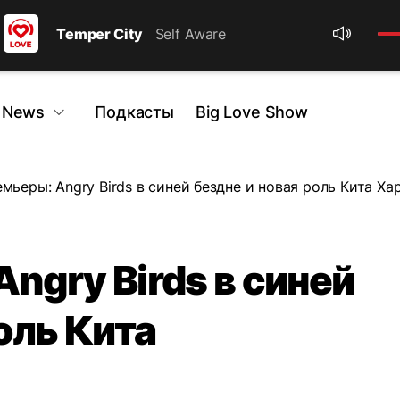
Temper City
Self Aware
 News
Подкасты
Big Love Show
мьеры: Angry Birds в синей бездне и новая роль Кита Ха
ngry Birds в синей
оль Кита