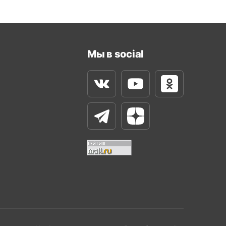
Мы в social
Вконтакте
Youtube
Одноклассни
Телеграм
Яндекс Дзен