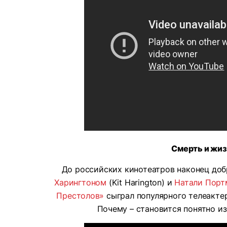
Смерть и жиз
До российских кинотеатров наконец добр
Харингтоном
(Kit Harington) и
Натали Порт
Престолов»
сыграл популярного телеактер
Почему – становится понятно из