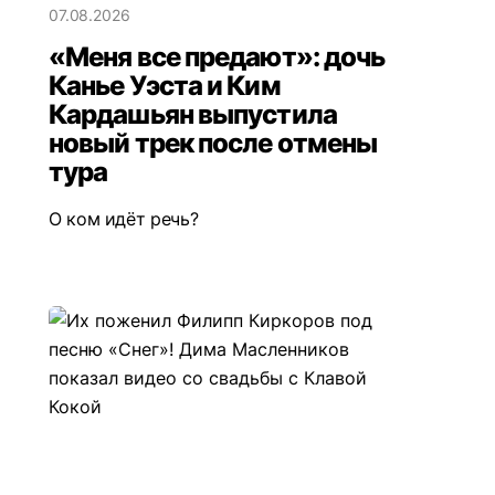
07.08.2026
«Меня все предают»: дочь
Канье Уэста и Ким
Кардашьян выпустила
новый трек после отмены
тура
О ком идёт речь?