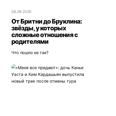
08.08.2026
От Бритни до Бруклина:
звёзды, у которых
сложные отношения с
родителями
Что пошло не так?