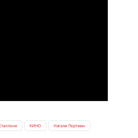
Сталлоне
КИНО
Натали Портман