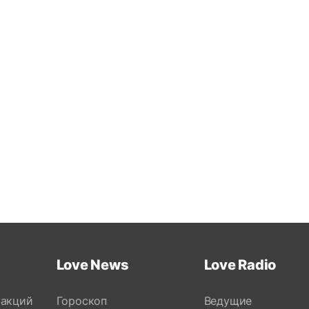
Love News
Love Radio
 акций
Гороскоп
Ведущие