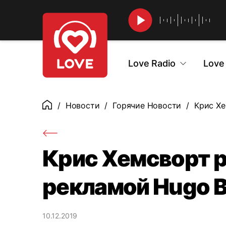
Найти
Love Radio
Love
Новости
Горячие Новости
Крис Хе
Главная
Крис Хемсворт р
рекламой Hugo 
10.12.2019