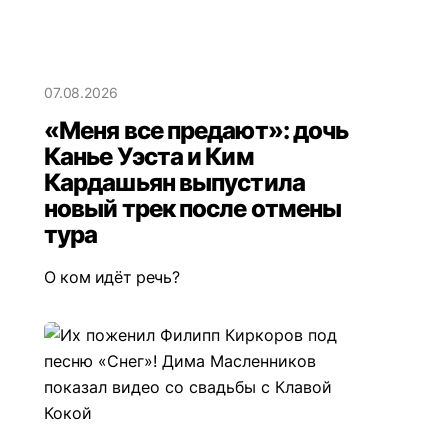
07.08.2026
«Меня все предают»: дочь
Канье Уэста и Ким
Кардашьян выпустила
новый трек после отмены
тура
О ком идёт речь?