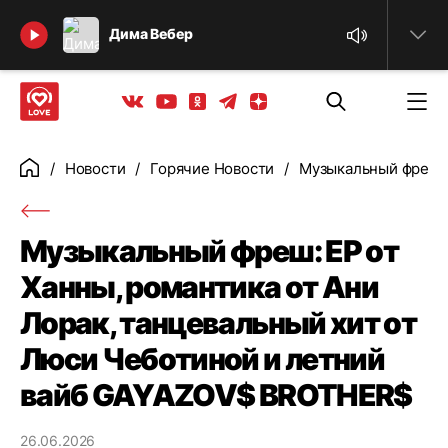
Найти
Дима Вебер
Телеграм
Одноклассники
Яндекс дзен
Youtube
Вконтакте
Новости
Горячие Новости
Музыкальный фреш: 
Главная
Музыкальный фреш: ЕР от
Ханны, романтика от Ани
Лорак, танцевальный хит от
Люси Чеботиной и летний
вайб GAYAZOV$ BROTHER$
26.06.2026