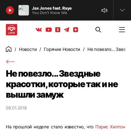
Найти
Jax Jones feat. Raye
You Don’t Know Me
Телеграм
Одноклассники
Яндекс дзен
Youtube
Вконтакте
Новости
Горячие Новости
Не повезло... Звезд
Главная
Не повезло... Звездные
красотки, которые так и не
вышли замуж
08.01.2018
На прошлой неделе стало известно, что
Пэрис Хилтон