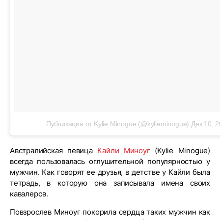
Публикация от Kylie Minogue (@kylieminogue)
Дек 10, 2
Австралийская певица
Кайли Миноуг
(Kylie Minogue)
всегда пользовалась оглушительной популярностью у
мужчин. Как говорят ее друзья, в детстве у Кайли была
тетрадь, в которую она записывала имена своих
кавалеров.
Повзрослев Миноуг покорила сердца таких мужчин как