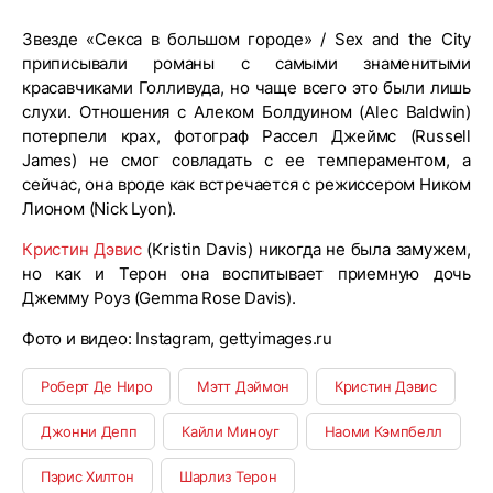
Звезде «Секса в большом городе» / Sex and the City
приписывали романы с самыми знаменитыми
красавчиками Голливуда, но чаще всего это были лишь
слухи. Отношения с Алеком Болдуином (Alec Baldwin)
потерпели крах, фотограф Рассел Джеймс (Russell
James) не смог совладать с ее темпераментом, а
сейчас, она вроде как встречается с режиссером Ником
Лионом (Nick Lyon).
Кристин Дэвис
(Kristin Davis) никогда не была замужем,
но как и Терон она воспитывает приемную дочь
Джемму Роуз (Gemma Rose Davis).
Фото и видео: Instagram, gettyimages.ru
Роберт Де Ниро
Мэтт Дэймон
Кристин Дэвис
Джонни Депп
Кайли Миноуг
Наоми Кэмпбелл
Пэрис Хилтон
Шарлиз Терон