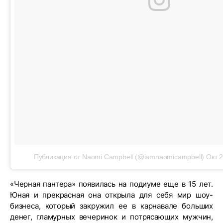
Публикация от Naomi Campbell (@iamnaomicampbell)
Окт 2
«Черная пантера» появилась на подиуме еще в 15 лет.
Юная и прекрасная она открыла для себя мир шоу-
бизнеса, который закружил ее в карнавале больших
денег, гламурных вечеринок и потрясающих мужчин,