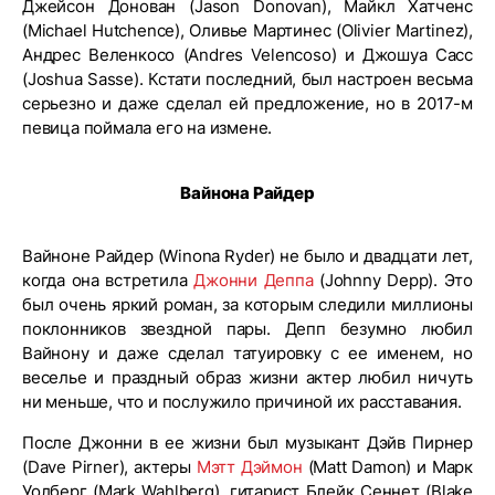
Джейсон Донован (Jason Donovan), Майкл Хатченс
(Michael Hutchence), Оливье Мартинес (Olivier Martinez),
Андрес Веленкосо (Andres Velencoso) и Джошуа Сасс
(Joshua Sasse). Кстати последний, был настроен весьма
серьезно и даже сделал ей предложение, но в 2017-м
певица поймала его на измене.
Вайнона Райдер
Вайноне Райдер (Winona Ryder) не было и двадцати лет,
когда она встретила
Джонни Деппа
(Johnny Depp). Это
был очень яркий роман, за которым следили миллионы
поклонников звездной пары. Депп безумно любил
Вайнону и даже сделал татуировку с ее именем, но
веселье и праздный образ жизни актер любил ничуть
ни меньше, что и послужило причиной их расставания.
После Джонни в ее жизни был музыкант Дэйв Пирнер
(Dave Pirner), актеры
Мэтт Дэймон
(Matt Damon) и Марк
Уолберг (Mark Wahlberg), гитарист Блейк Сеннет (Blake