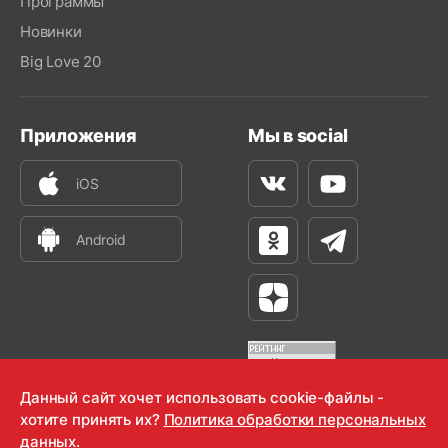
Программы
Новинки
Big Love 20
Приложения
Мы в social
iOS
Вконтакте
Youtube
Android
Одноклассники
Телеграм
Яндекс Дзен
Данный сайт хочет использовать cookie-файлы -
хотите принять их?
Политика обработки персональных
OOO "Радио-Любовь" 2000-2026
данных.