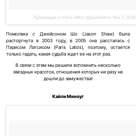
Публикация от Paris Hilton (@parishilton)
Янв 2, 2018
Помолвка с Джейсоном Шо (Jason Shaw) была
расторгнута в 2003 году, в 2005 она рассталась с
Пэрисом Латсисом (Paris Latsis), поэтому, остается
только гадать, какая судьба ждет ее на этот раз.
В связи с этим мы решили вспомнить несколько
звездных красоток, отношения которых ни разу не
дошли до замужества!
Кайли Миноуг