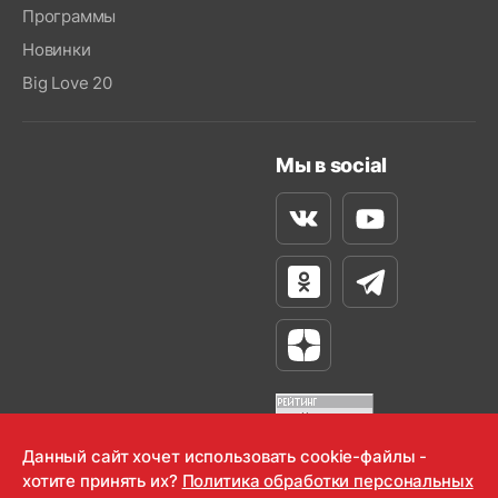
Программы
Новинки
Big Love 20
Мы в social
Вконтакте
Youtube
Одноклассники
Телеграм
Яндекс Дзен
Данный сайт хочет использовать cookie-файлы -
хотите принять их?
Политика обработки персональных
OOO "Радио-Любовь" 2000-2026