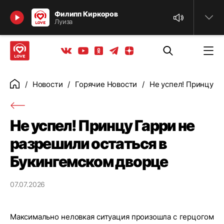
Найти
Филипп Киркоров
Луиза
Телеграм
Одноклассники
Яндекс дзен
Youtube
Вконтакте
Новости
Горячие Новости
Не успел! Принцу Г
Главная
Не успел! Принцу Гарри не
разрешили остаться в
Букингемском дворце
07.07.2026
Максимально неловкая ситуация произошла с герцогом