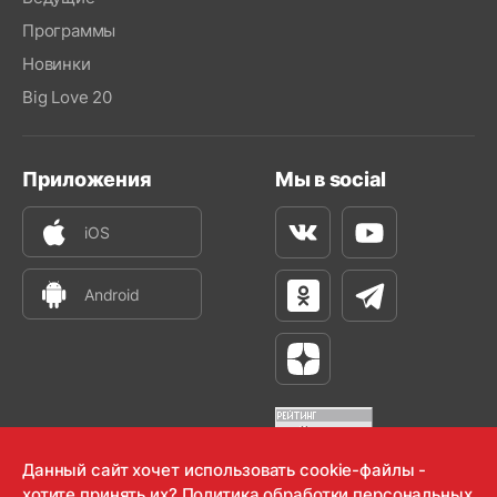
Программы
Новинки
Big Love 20
Приложения
Мы в social
iOS
Вконтакте
Youtube
Android
Одноклассники
Телеграм
Яндекс Дзен
Данный сайт хочет использовать cookie-файлы -
хотите принять их?
Политика обработки персональных