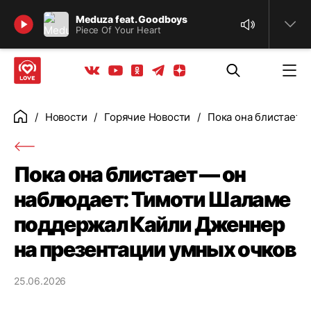
Найти
Meduza feat. Goodboys
Piece Of Your Heart
Телеграм
Одноклассники
Яндекс дзен
Youtube
Вконтакте
Новости
Горячие Новости
Пока она блистает 
Главная
Пока она блистает — он
наблюдает: Тимоти Шаламе
поддержал Кайли Дженнер
на презентации умных очков
25.06.2026