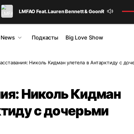
LMFAO Feat. Lauren Bennett & GoonRock
Party 
 News
Подкасты
Big Love Show
асставания: Николь Кидман улетела в Антарктиду с доч
ия: Николь Кидман
ктиду с дочерьми