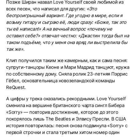
Позже Ширан назвал Love Yourself своей любимой из
всех песен, что написал для других:
«Это
беспроигрышный вариант. Где угодно в мире, если я
возьму гитару и сыграю её, люди сразу: «Боже, так это
ты её написал!» А на вечный вопрос «почему не
оставил себе?» отвечал честно: «Джастин тогда был на
таком подъёме, что у меня она вряд ли выстрелила бы
так же».
Клип получился таким же камерным, как и сама песня:
супруги-танцоры Кеоне и Мари Мадрид танцуют, кружа
по собственному дому. Сняла ролик 23-летняя Пэррис
Гёбел, основательница новозеландской команды
ReQuest.
А цифры у трека оказались рекордными. Love Yourself
сменила на вершине британского чарта сингл Бибера
«Sorry» — повторив достижение, которое до этого
покорялось лишь The Beatles и Элвису Пресли. В США
история повторилась: песня снова подвинула «Sorry» с
первой строчки и стала третьим хитом номер один