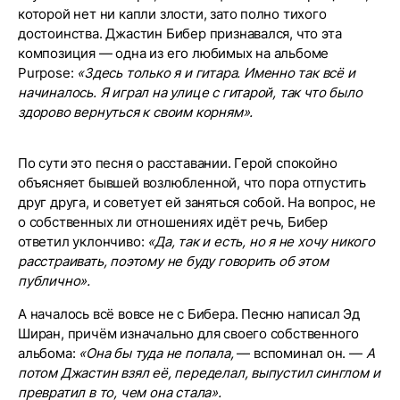
которой нет ни капли злости, зато полно тихого
достоинства. Джастин Бибер признавался, что эта
композиция — одна из его любимых на альбоме
Purpose:
«Здесь только я и гитара. Именно так всё и
начиналось. Я играл на улице с гитарой, так что было
здорово вернуться к своим корням».
По сути это песня о расставании. Герой спокойно
объясняет бывшей возлюбленной, что пора отпустить
друг друга, и советует ей заняться собой. На вопрос, не
о собственных ли отношениях идёт речь, Бибер
ответил уклончиво:
«Да, так и есть, но я не хочу никого
расстраивать, поэтому не буду говорить об этом
публично».
А началось всё вовсе не с Бибера. Песню написал Эд
Ширан, причём изначально для своего собственного
альбома:
«Она бы туда не попала,
— вспоминал он. —
А
потом Джастин взял её, переделал, выпустил синглом и
превратил в то, чем она стала».