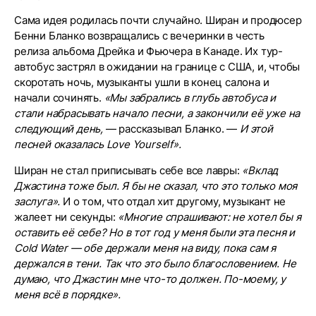
Сама идея родилась почти случайно. Ширан и продюсер
Бенни Бланко возвращались с вечеринки в честь
релиза альбома Дрейка и Фьючера в Канаде. Их тур-
автобус застрял в ожидании на границе с США, и, чтобы
скоротать ночь, музыканты ушли в конец салона и
начали сочинять.
«Мы забрались в глубь автобуса и
стали набрасывать начало песни, а закончили её уже на
следующий день,
— рассказывал Бланко. —
И этой
песней оказалась Love Yourself».
Ширан не стал приписывать себе все лавры:
«Вклад
Джастина тоже был. Я бы не сказал, что это только моя
заслуга».
И о том, что отдал хит другому, музыкант не
жалеет ни секунды:
«Многие спрашивают: не хотел бы я
оставить её себе? Но в тот год у меня были эта песня и
Cold Water — обе держали меня на виду, пока сам я
держался в тени. Так что это было благословением. Не
думаю, что Джастин мне что-то должен. По-моему, у
меня всё в порядке».