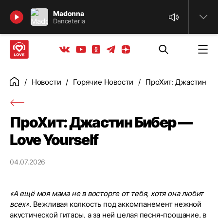
Найти
Madonna
Danceteria
Телеграм
Одноклассники
Яндекс дзен
Youtube
Вконтакте
Новости
Горячие Новости
ПроХит: Джастин Би
Главная
ПроХит: Джастин Бибер —
Love Yourself
04.07.2026
«А ещё моя мама не в восторге от тебя, хотя она любит
всех».
Вежливая колкость под аккомпанемент нежной
акустической гитары, а за ней целая песня-прощание, в