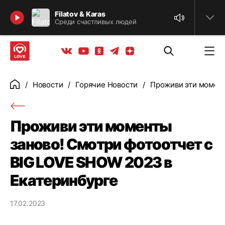
Найти
Filatov & Karas
Среди счастливых людей
Телеграм
Одноклассники
Яндекс дзен
Youtube
Вконтакте
Новости
Горячие Новости
Проживи эти момент
Главная
Проживи эти моменты
заново! Смотри фотоотчет с
BIG LOVE SHOW 2023 в
Екатеринбурге
17.02.2023