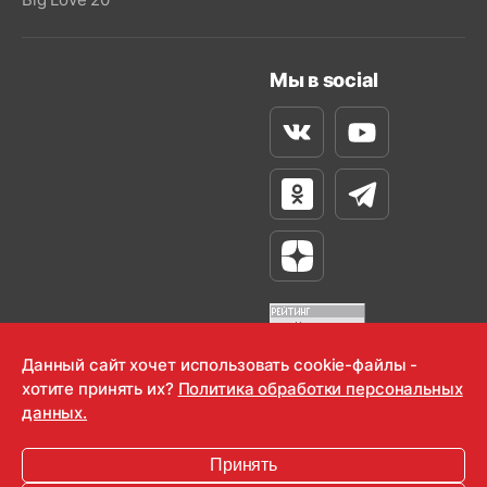
Мы в social
Вконтакте
Youtube
Одноклассники
Телеграм
Яндекс Дзен
Данный сайт хочет использовать cookie-файлы -
хотите принять их?
Политика обработки персональных
OOO "Радио-Любовь" 2000-2026
данных.
Krutoy Media
Принять
16+