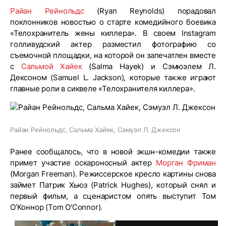
Райан Рейнольдс
(Ryan Reynolds) порадовал
поклонников новостью о старте комедийного боевика
«Телохранитель жены киллера». В своем Instagram
голливудский актер разместил фотографию со
съемочной площадки, на которой он запечатлен вместе
с
Сальмой Хайек
(Salma Hayek) и Сэмюэлем Л.
Дексоном (Samuel L. Jackson), которые также играют
главные роли в сиквеле «Телохранителя киллера».
Райан Рейнольдс, Сальма Хайек, Сэмуэл Л. Джексон
Ранее сообщалось, что в новой экшн-комедии также
примет участие оскароносный актер
Морган Фриман
(Morgan Freeman). Режиссерское кресло картины снова
займет Патрик Хьюз (Patrick Hughes), который снял и
первый фильм, а сценаристом опять выступит Том
О’Коннор (Tom O'Connor).