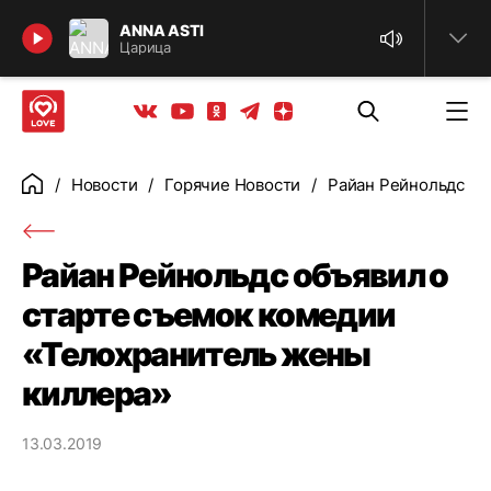
Найти
ANNA ASTI
Царица
Телеграм
Одноклассники
Яндекс дзен
Youtube
Вконтакте
Новости
Горячие Новости
Райан Рейнольдс об
Главная
Райан Рейнольдс объявил о
старте съемок комедии
«Телохранитель жены
киллера»
13.03.2019