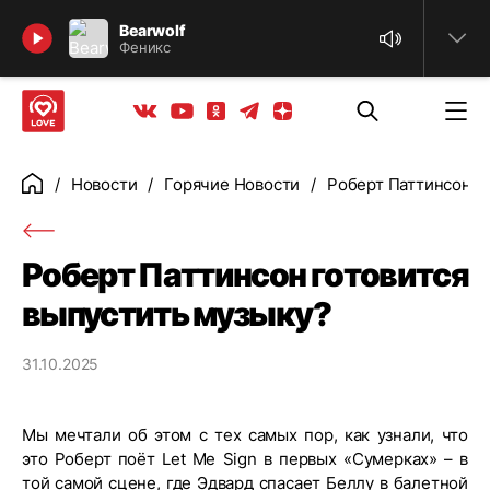
Найти
Bearwolf
Феникс
Телеграм
Одноклассники
Яндекс дзен
Youtube
Вконтакте
Новости
Горячие Новости
Роберт Паттинсон г
Главная
Роберт Паттинсон готовится
выпустить музыку?
31.10.2025
Мы мечтали об этом с тех самых пор, как узнали, что
это Роберт поёт Let Me Sign в первых «Сумерках» – в
той самой сцене, где Эдвард спасает Беллу в балетной