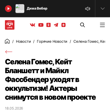
Найти
Дима Вебер
Телеграм
Одноклассники
Яндекс дзен
Youtube
Вконтакте
Новости
Горячие Новости
Селена Гомес, Кейт 
Главная
Селена Гомес, Кейт
Бланшетт и Майкл
Фассбендер уходят в
оккультизм! Актеры
снимутся в новом проекте
18.05.2026