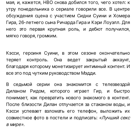
мая, и, кажется, HBO снова добился того, чего хотел: к
утру понедельника о сериале говорили все. В центре
обсуждения сцена с участием Сидни Суини и Хомера
Гира, 26-летнего сына Ричарда Гира и Кэри Лоуэлл. Для
него это первая крупная роль, и дебют получился,
мягко говоря, громким.
Кэсси, героиня Суини, в этом сезоне окончательно
теряет контроль. Она ведет закрытый аккаунт,
благодаря которому монетизирует интимный контент. И
все это под чутким руководством Мэдди.
В седьмой серии она знакомится с телезвездой
Диланом Ридом, которого играет Гир, и быстро
понимает, как превратить нового знакомого в контент.
После близости Дилан отлучается за стаканом воды, и
Кэсси успевает взломать его телефон, выложить их
совместное фото в постели и подписать:
«Лучший секс
в мире».