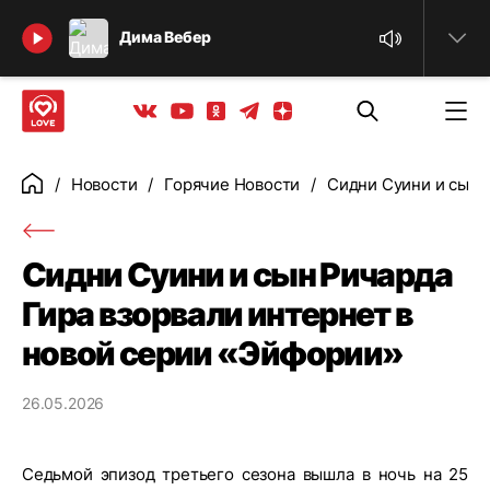
Найти
Дима Вебер
Телеграм
Одноклассники
Яндекс дзен
Youtube
Вконтакте
Новости
Горячие Новости
Сидни Суини и сын 
Главная
Сидни Суини и сын Ричарда
Гира взорвали интернет в
новой серии «Эйфории»
26.05.2026
Седьмой эпизод третьего сезона вышла в ночь на 25