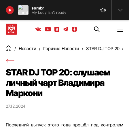
Найти
sombr
My body isn't ready
Телеграм
Одноклассники
Яндекс дзен
Youtube
Вконтакте
Новости
Горячие Новости
STAR DJ TOP 20: сл
Главная
STAR DJ TOP 20: слушаем
личный чарт Владимира
Маркони
27.12.2024
Последний выпуск этого года прошёл под контролем