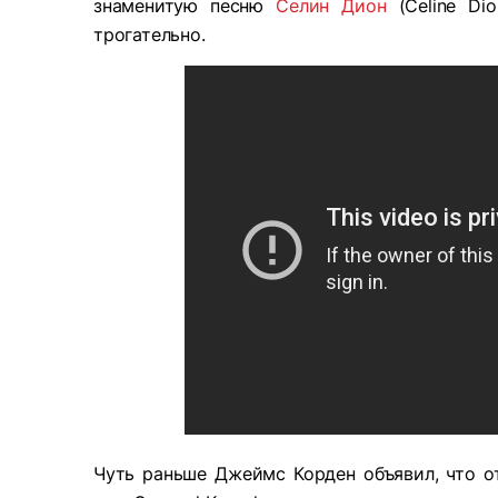
знаменитую песню
Селин Дион
(Celine Di
трогательно.
Чуть раньше Джеймс Корден объявил, что о