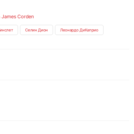
h James Corden
Уинслет
Селин Дион
Леонардо ДиКаприо