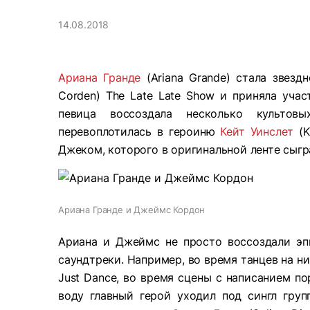
14.08.2018
Ариана Гранде
(Ariana Grande) стала звезд
Corden) The Late Late Show и приняла уча
певица воссоздала несколько культов
перевоплотилась в героиню
Кейт Уинслет
(K
Джеком, которого в оригинальной ленте сыг
Ариана Гранде и Джеймс Кордон
Ариана и Джеймс не просто воссоздали эп
саундтреки. Например, во время танцев на н
Just Dance, во время сцены с написанием по
воду главный герой уходил под сингл гру