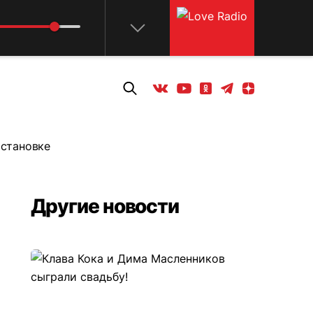
Young Unique
Love & Lover
Телеграм
Одноклассники
Яндекс дзен
Youtube
Вконтакте
остановке
Другие новости