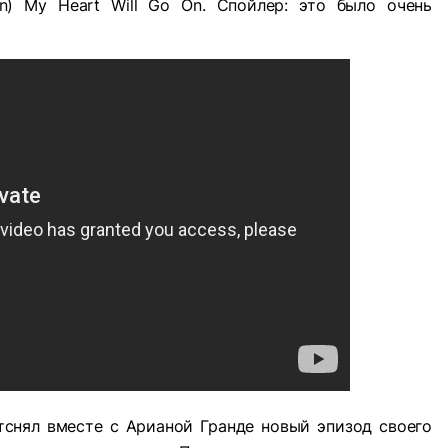
on) My Heart Will Go On. Спойлер: это было очень
тснял вместе с Арианой Гранде новый эпизод своего