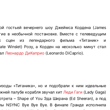
ной гостьей вечернего шоу Джеймса Кордена (James
стие в необычной постановке. Вместе с телеведущим
ых сцен из легендарного фильма «Титаник» и
ate Winslet) Розу, а Корден на несколько минут стал
рал
Леонардо ДиКаприо
(Leonardo DiCaprio).
изоды «Титаника», но и подобрали к ним идеальные
ижней палубе корабля звучал хит
Леди Гаги
(Lady Gaga)
ртрета – Shape of You Эда Ширана (Ed Sheeran), а под
ппы NSYNC Bye Bye Bye. В финале Гранде исполнила