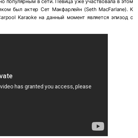
тно популярным в сети. Певица уже участвовала в этом
иком был актер Сет Макфарлейн (Seth MacFarlane). К
rpool Karaoke на данный момент является эпизод с