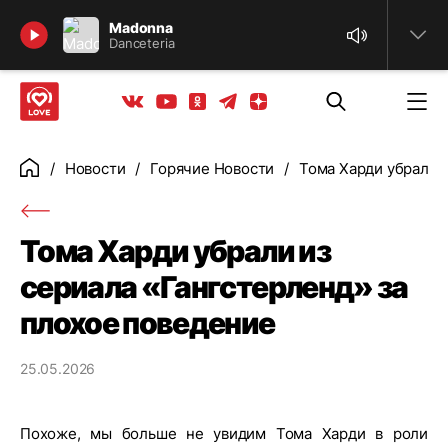
Найти
Madonna
Danceteria
Телеграм
Одноклассники
Яндекс дзен
Youtube
Вконтакте
Новости
Горячие Новости
Тома Харди убрали 
Главная
Тома Харди убрали из
сериала «Гангстерленд» за
плохое поведение
25.05.2026
Похоже, мы больше не увидим Тома Харди в роли