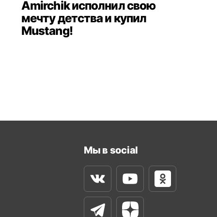
Amirchik исполнил свою
мечту детства и купил
Mustang!
Мы в social
Вконтакте
Youtube
Одноклассни
Телеграм
Яндекс Дзен