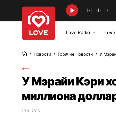
Найти
Love Radio
Love
Новости
Горячие Новости
У Мэрай
Главная
У Мэрайи Кэри х
миллиона долла
19.01.2018