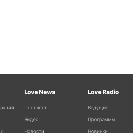
Love News
Love Radio
 акций
Гороскоп
Ведущие
Видео
Программы
ти
Новости
Новинки