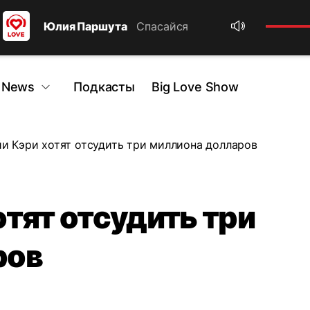
Юлия Паршута
Спасайся
 News
Подкасты
Big Love Show
и Кэри хотят отсудить три миллиона долларов
отят отсудить три
ров