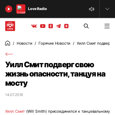
Найти
Love Radio
Телеграм
Одноклассники
Яндекс дзен
Youtube
Вконтакте
Новости
Горячие Новости
Уилл Смит подверг с
Главная
Уилл Смит подверг свою
жизнь опасности, танцуя на
мосту
14.07.2018
Уилл Смит
(Will Smith) присоединился к танцевальному