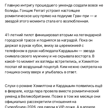
Главную интригу прошедшего уикенда создали вовсе не
болиды. Гонщик Ferrari устроил настоящее
романтическое шоу прямо на подиуме Гран-при — и
звездой этого момента стала его возлюбленная.
41-летний пилот финишировал вторым на легендарной
городской трассе и поднялся за наградой. Пока он
держал в руках кубок, внизу за церемонией с
телефоном в руках наблюдала Кардашьян — звезда
снимала своего мужчину и не скрывала восторга. В
какой-то момент их взгляды встретились, и Хэмилтон
послал ей воздушный поцелуй. Ким нежно смотрела на
гонщика снизу вверх и улыбалась в ответ.
Слухи о романе Хэмилтона и Кардашьян появились ещё
в феврале, когда пара провела вместе романтический
уикенд в Великобритании. Позже в том же месяце они
официально рассекретили отношения на
Супербоуле-2026, сев рядом в VIP-ложе. А в апреле