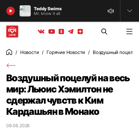
Найти
Teddy Swims
Mr. know it all
Телеграм
Одноклассники
Яндекс дзен
Youtube
Вконтакте
Новости
Горячие Новости
Воздушный поцелуй 
Главная
Воздушный поцелуй на весь
мир: Льюис Хэмилтон не
сдержал чувств к Ким
Кардашьян в Монако
09.06.2026