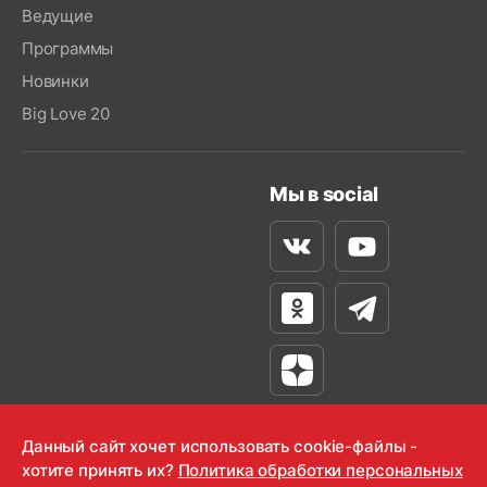
Ведущие
Программы
Новинки
Big Love 20
Мы в social
Вконтакте
Youtube
Одноклассники
Телеграм
Яндекс Дзен
Данный сайт хочет использовать cookie-файлы -
хотите принять их?
Политика обработки персональных