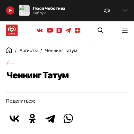
Найти
Люся Чеботина
Каблук
Телеграм
Одноклассники
Яндекс дзен
Youtube
Вконтакте
Артисты
Ченнинг Татум
Главная
Ченнинг Татум
Поделиться: