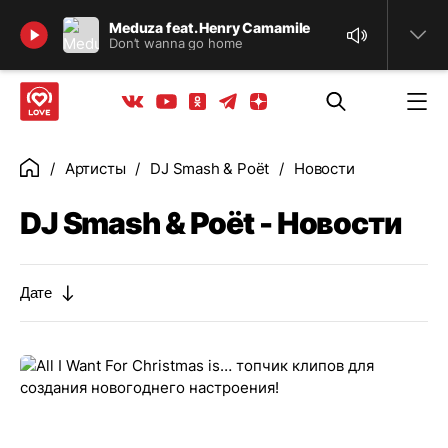
Найти
Meduza feat. Henry Camamile
Don’t wanna go home
Телеграм
Одноклассники
Яндекс дзен
Youtube
Вконтакте
Артисты
DJ Smash & Poёt
Новости
Главная
DJ Smash & Poёt - Новости
Дате