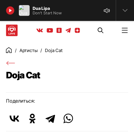
Найти
Dua Lipa
Don't Start Now
Телеграм
Одноклассники
Яндекс дзен
Youtube
Вконтакте
Артисты
Doja Cat
Главная
Doja Cat
Поделиться: