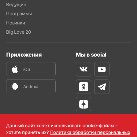
Ведущие
Программы
Новинки
Big Love 20
Приложения
Мы в social
iOS
Вконтакте
Youtube
Android
Одноклассники
Телеграм
Яндекс Дзен
Данный сайт хочет использовать cookie-файлы -
хотите принять их?
Политика обработки персональных