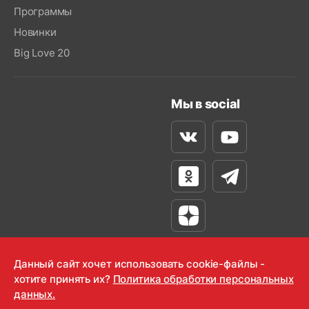
Программы
Новинки
Big Love 20
Мы в social
Вконтакте
Youtube
Одноклассники
Телеграм
Яндекс Дзен
Данный сайт хочет использовать cookie-файлы -
хотите принять их?
Политика обработки персональных
данных.