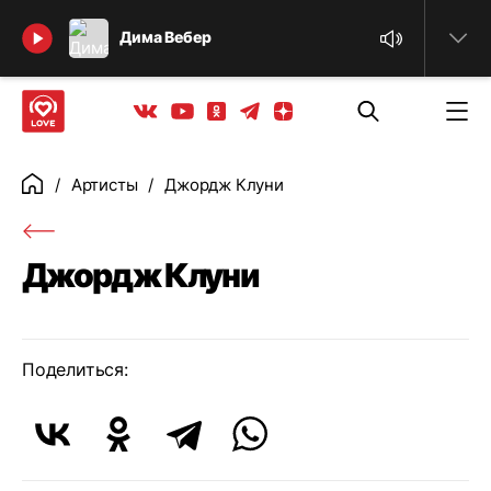
Найти
Дима Вебер
Телеграм
Одноклассники
Яндекс дзен
Youtube
Вконтакте
Артисты
Джордж Клуни
Главная
Джордж Клуни
Поделиться: