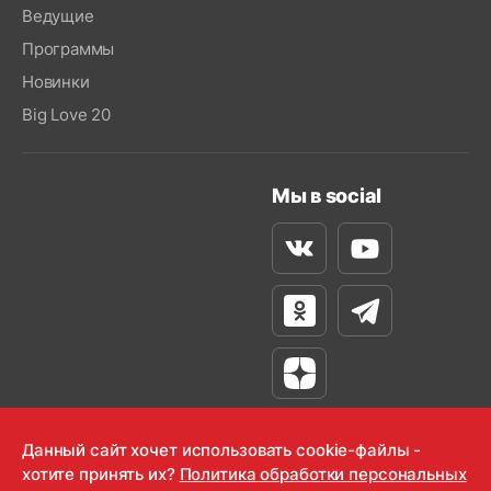
Ведущие
Программы
Новинки
Big Love 20
Мы в social
Вконтакте
Youtube
Одноклассники
Телеграм
Яндекс Дзен
Данный сайт хочет использовать cookie-файлы -
хотите принять их?
Политика обработки персональных