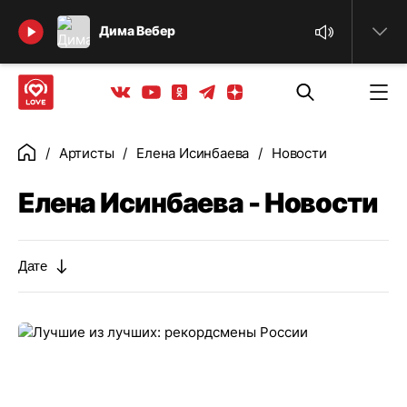
Найти
Дима Вебер
Телеграм
Одноклассники
Яндекс дзен
Youtube
Вконтакте
Артисты
Елена Исинбаева
Новости
Главная
Елена Исинбаева - Новости
Дате