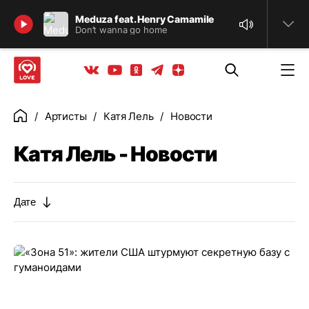
Найти
Meduza feat. Henry Camamile
Don’t wanna go home
Телеграм
Одноклассники
Яндекс дзен
Youtube
Вконтакте
Артисты
Катя Лель
Новости
Главная
Катя Лель - Новости
Дате