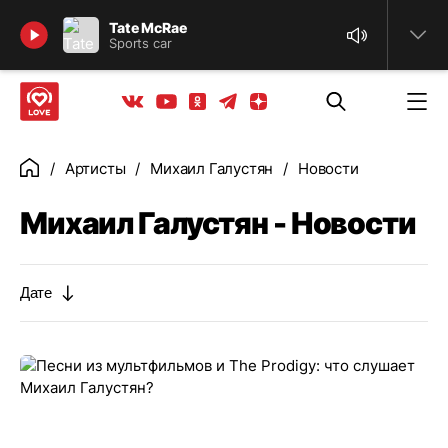
Найти
Tate McRae
Sports car
Телеграм
Одноклассники
Яндекс дзен
Youtube
Вконтакте
Артисты
Михаил Галустян
Новости
Главная
Михаил Галустян - Новости
Дате