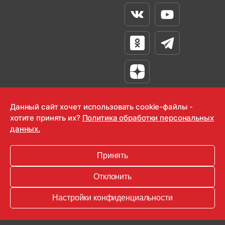
Вконтакте
Youtube
Одноклассники
Телеграм
Яндекс Дзен
Данный сайт хочет использовать cookie-файлы -
хотите принять их?
Политика обработки персональных
данных.
OOO "Радио-Любовь" 2000-2026
Krutoy Media
Принять
16+
Отклонить
Информация для правообладателей
Настройки конфиденциальности
Условия
Конфиденциальность