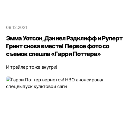
09.12.2021
Эмма Уотсон, Дэниел Рэдклифф и Руперт
Гринт снова вместе! Первое фото со
съемок спешла «Гарри Поттера»
И трейлер тоже внутри!