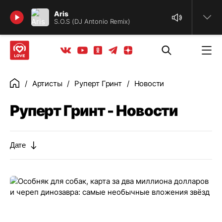
Найти
Aris
S.O.S (DJ Antonio Remix)
Телеграм
Одноклассники
Яндекс дзен
Youtube
Вконтакте
Артисты
Руперт Гринт
Новости
Главная
Руперт Гринт - Новости
Дате