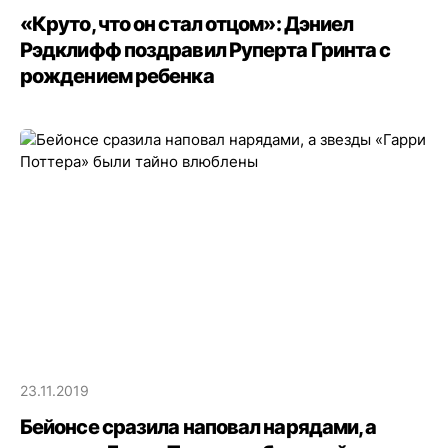
«Круто, что он стал отцом»: Дэниел
Рэдклифф поздравил Руперта Гринта с
рождением ребенка
23.11.2019
Бейонсе сразила наповал нарядами, а