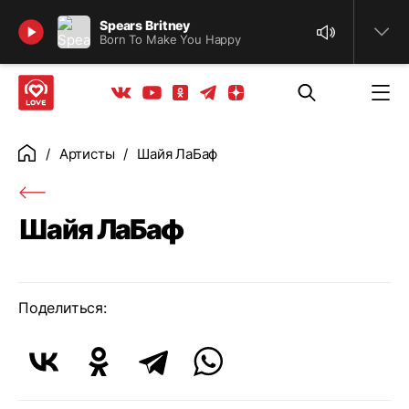
Найти
Spears Britney
Born To Make You Happy
Телеграм
Одноклассники
Яндекс дзен
Youtube
Вконтакте
Артисты
Шайя ЛаБаф
Главная
Шайя ЛаБаф
Поделиться: