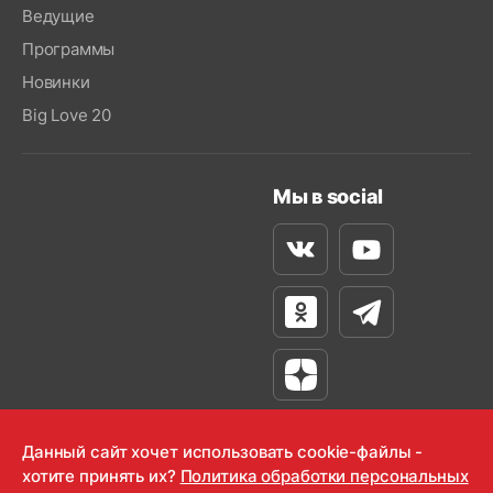
Ведущие
Программы
Новинки
Big Love 20
Мы в social
Вконтакте
Youtube
Одноклассники
Телеграм
Яндекс Дзен
Данный сайт хочет использовать cookie-файлы -
хотите принять их?
Политика обработки персональных