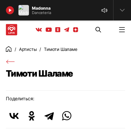
Найти
Madonna
Danceteria
Телеграм
Одноклассники
Яндекс дзен
Youtube
Вконтакте
Артисты
Тимоти Шаламе
Главная
Тимоти Шаламе
Поделиться: