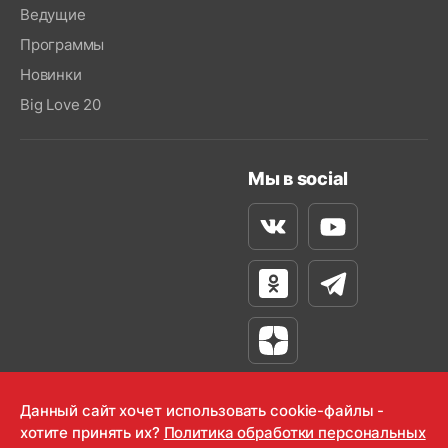
Ведущие
Программы
Новинки
Big Love 20
Мы в social
Вконтакте
Youtube
Одноклассники
Телеграм
Яндекс Дзен
Данный сайт хочет использовать cookie-файлы -
хотите принять их?
Политика обработки персональных