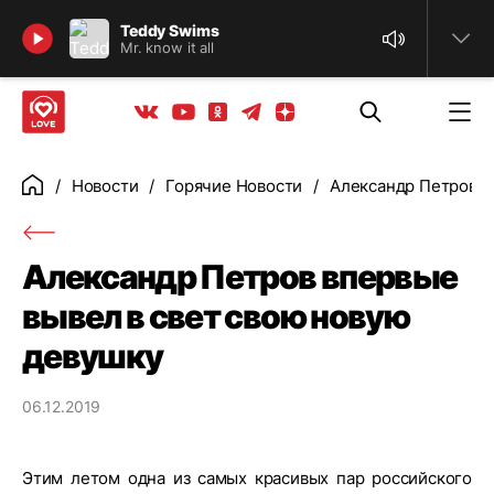
Найти
Teddy Swims
Mr. know it all
Телеграм
Одноклассники
Яндекс дзен
Youtube
Вконтакте
Новости
Горячие Новости
Александр Петров в
Главная
Александр Петров впервые
вывел в свет свою новую
девушку
06.12.2019
Этим летом одна из самых красивых пар российского