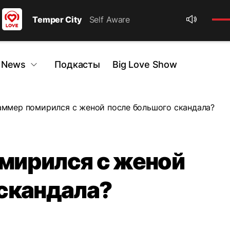
Temper City
Self Aware
 News
Подкасты
Big Love Show
ммер помирился с женой после большого скандала?
мирился с женой
скандала?