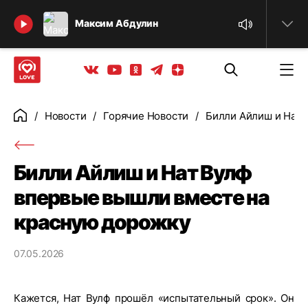
Найти
Максим Абдулин
Телеграм
Одноклассники
Яндекс дзен
Youtube
Вконтакте
Новости
Горячие Новости
Билли Айлиш и Нат 
Главная
Билли Айлиш и Нат Вулф
впервые вышли вместе на
красную дорожку
07.05.2026
Кажется, Нат Вулф прошёл «испытательный срок». Он