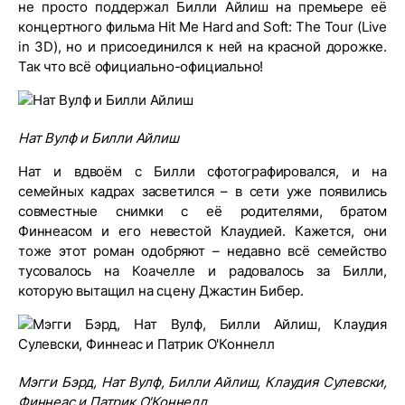
не просто поддержал Билли Айлиш на премьере её
концертного фильма Hit Me Hard and Soft: The Tour (Live
in 3D), но и присоединился к ней на красной дорожке.
Так что всё официально-официально!
Нат Вулф и Билли Айлиш
Нат и вдвоём с Билли сфотографировался, и на
семейных кадрах засветился – в сети уже появились
совместные снимки с её родителями, братом
Финнеасом и его невестой Клаудией. Кажется, они
тоже этот роман одобряют – недавно всё семейство
тусовалось на Коачелле и радовалось за Билли,
которую вытащил на сцену Джастин Бибер.
Мэгги Бэрд, Нат Вулф, Билли Айлиш, Клаудия Сулевски,
Финнеас и Патрик О'Коннелл