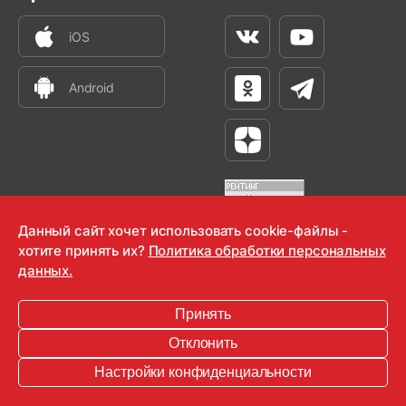
iOS
Вконтакте
Youtube
Android
Одноклассники
Телеграм
Яндекс Дзен
Данный сайт хочет использовать cookie-файлы -
хотите принять их?
Политика обработки персональных
OOO "Радио-Любовь" 2000-2026
данных.
Krutoy Media
Принять
16+
Отклонить
Информация для правообладателей
Настройки конфиденциальности
Условия
Конфиденциальность