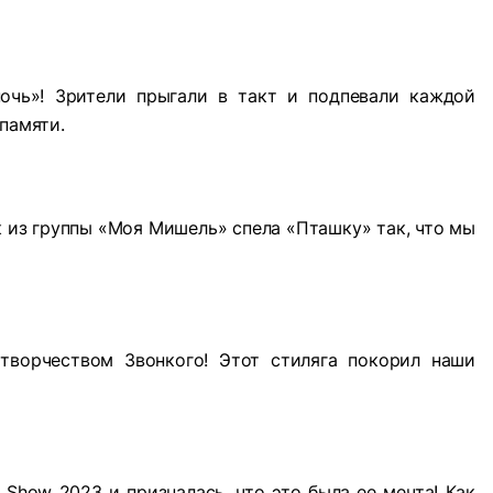
очь»! Зрители прыгали в такт и подпевали каждой
памяти.
ук из группы «Моя Мишель» спела «Пташку» так, что мы
творчеством Звонкого! Этот стиляга покорил наши
Show 2023 и призналась, что это была ее мечта! Как