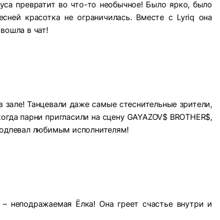
уса превратит во что-то необычное! Было ярко, было
есней красотка не ограничилась. Вместе с Lyriq она
вошла в чат!
 в зале! Танцевали даже самые стеснительные зрители,
когда парни пригласили на сцену GAYAZOV$ BROTHER$,
 подпевал любимым исполнителям!
 – неподражаемая Ёлка! Она греет счастье внутри и