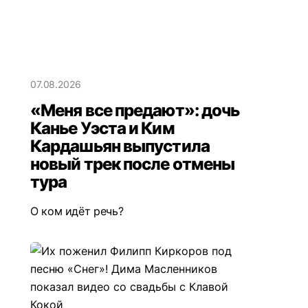
07.08.2026
«Меня все предают»: дочь
Канье Уэста и Ким
Кардашьян выпустила
новый трек после отмены
тура
О ком идёт речь?