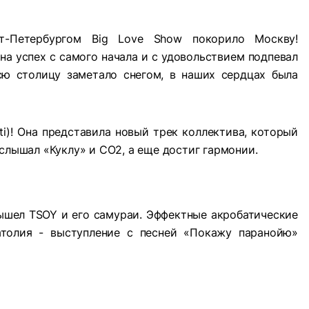
т-Петербургом Big Love Show покорило Москву!
а успех с самого начала и с удовольствием подпевал
сю столицу заметало снегом, в наших сердцах была
sti)! Она представила новый трек коллектива, который
услышал «Куклу» и CO2, а еще достиг гармонии.
ышел TSOY и его самураи. Эффектные акробатические
атолия - выступление с песней «Покажу паранойю»