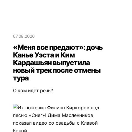
07.08.2026
«Меня все предают»: дочь
Канье Уэста и Ким
Кардашьян выпустила
новый трек после отмены
тура
О ком идёт речь?