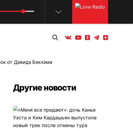
Телеграм
Одноклассники
Яндекс дзен
Youtube
Вконтакте
рок от Дэвида Бекхэма
Другие новости