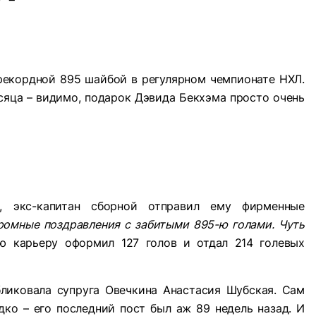
рекордной 895 шайбой в регулярном чемпионате НХЛ.
сяца – видимо, подарок Дэвида Бекхэма просто очень
, экс-капитан сборной отправил ему фирменные
ромные поздравления с забитыми 895-ю голами. Чуть
ю карьеру оформил 127 голов и отдал 214 голевых
бликовала супруга Овечкина Анастасия Шубская. Сам
дко – его последний пост был аж 89 недель назад. И