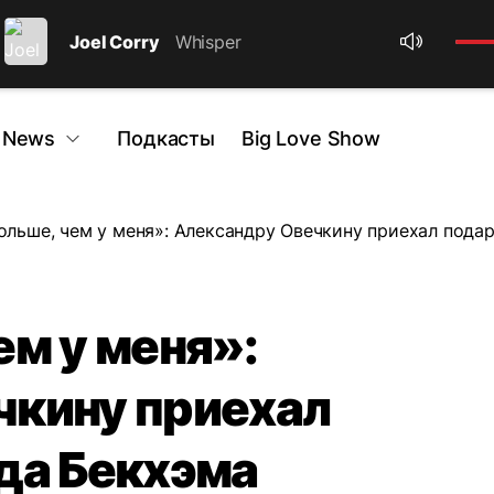
Joel Corry
Whisper
 News
Подкасты
Big Love Show
ольше, чем у меня»: Александру Овечкину приехал пода
ем у меня»:
чкину приехал
да Бекхэма