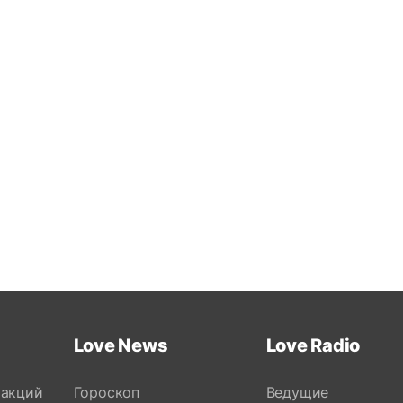
Love News
Love Radio
 акций
Гороскоп
Ведущие