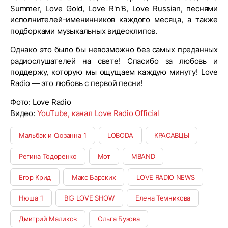
Summer, Love Gold, Love R'n'B, Love Russian, песнями
исполнителей-именинников каждого месяца, а также
подборками музыкальных видеоклипов.
Однако это было бы невозможно без самых преданных
радиослушателей на свете! Спасибо за любовь и
поддержу, которую мы ощущаем каждую минуту! Love
Radio — это любовь с первой песни!
Фото: Love Radio
Видео:
YouTube, канал Love Radio Official
Мальбэк и Сюзанна_1
LOBODA
КРАСАВЦЫ
Регина Тодоренко
Мот
MBAND
Егор Крид
Макс Барских
LOVE RADIO NEWS
Нюша_1
BIG LOVE SHOW
Елена Темникова
Дмитрий Маликов
Ольга Бузова