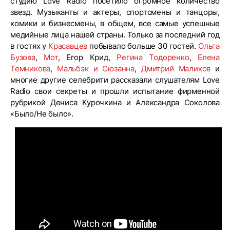
студию Love Radio посетило огромное количество
звезд. Музыканты и актеры, спортсмены и танцоры,
комики и бизнесмены, в общем, все самые успешные
медийные лица нашей страны. Только за последний год
в гостях у
Красавцев
побывало больше 30 гостей.
Ольга
Бузова
,
Мот
, Егор Крид,
Регина Тодоренко
,
Елена
Темникова
,
Мальбэк и Сюзанна
,
Дмитрий Маликов
и
многие другие селебрити рассказали слушателям Love
Radio свои секреты и прошли испытание фирменной
рубрикой Дениса Курочкина и Александра Соколова
«Было/Не было».