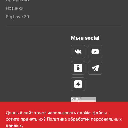
Новинки
Big Love 20
Мы в social
Вконтакте
Youtube
Одноклассники
Телеграм
Яндекс Дзен
Данный сайт хочет использовать cookie-файлы -
хотите принять их?
Политика обработки персональных
OOO "Радио-Любовь" 2000-2026
данных.