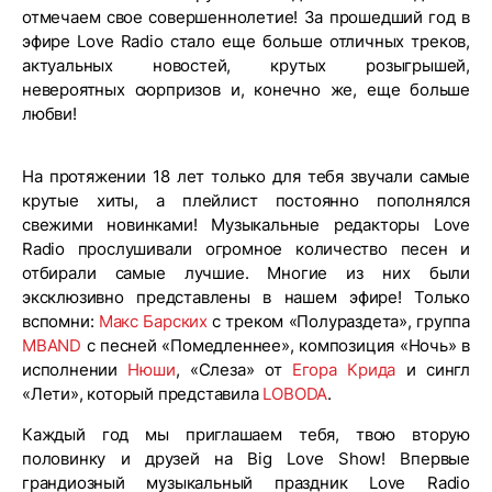
отмечаем свое совершеннолетие! За прошедший год в
эфире Love Radio стало еще больше отличных треков,
актуальных новостей, крутых розыгрышей,
невероятных сюрпризов и, конечно же, еще больше
любви!
На протяжении 18 лет только для тебя звучали самые
крутые хиты, а плейлист постоянно пополнялся
свежими новинками! Музыкальные редакторы Love
Radio прослушивали огромное количество песен и
отбирали самые лучшие. Многие из них были
эксклюзивно представлены в нашем эфире! Только
вспомни:
Макс Барских
с треком «Полураздета», группа
MBAND
с песней «Помедленнее», композиция «Ночь» в
исполнении
Нюши
, «Слеза» от
Егора Крида
и сингл
«Лети», который представила
LOBODA
.
Каждый год мы приглашаем тебя, твою вторую
половинку и друзей на Big Love Show! Впервые
грандиозный музыкальный праздник Love Radio