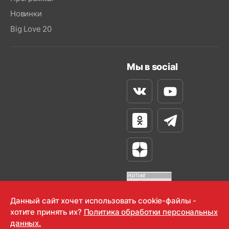
Новинки
Big Love 20
Мы в social
Вконтакте
Youtube
Одноклассники
Телеграм
Яндекс Дзен
Данный сайт хочет использовать cookie-файлы -
хотите принять их?
Политика обработки персональных
OOO "Радио-Любовь" 2000-2026
данных.