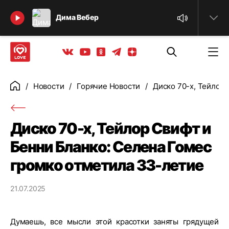
Найти
Дима Вебер
Телеграм
Одноклассники
Яндекс дзен
Youtube
Вконтакте
Новости
Горячие Новости
Диско 70-х, Тейлор
Главная
Диско 70-х, Тейлор Свифт и
Бенни Бланко: Селена Гомес
громко отметила 33-летие
21.07.2025
Думаешь, все мысли этой красотки заняты грядущей