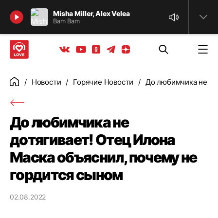
Найти
Misha Miller, Alex Velea
Bam Bam
Телеграм
Одноклассники
Яндекс дзен
Youtube
Вконтакте
Новости
Горячие Новости
До любимчика не до
Главная
До любимчика не
дотягивает! Отец Илона
Маска объяснил, почему не
гордится сыном
02.08.2022