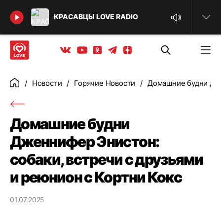
Найти
КРАСАВЦЫ LOVE RADIO
Телеграм
Одноклассники
Яндекс дзен
Youtube
Вконтакте
Новости
Горячие Новости
Домашние будни Дже
Главная
Домашние будни
Дженнифер Энистон:
собаки, встречи с друзьями
и реюнион с Кортни Кокс
01.07.2025