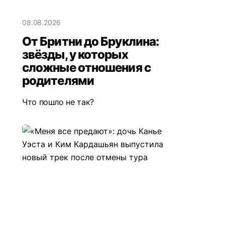
08.08.2026
От Бритни до Бруклина:
звёзды, у которых
сложные отношения с
родителями
Что пошло не так?