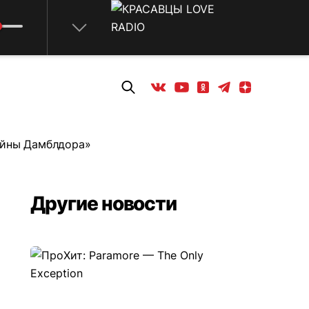
Телеграм
Одноклассники
Яндекс дзен
Youtube
Вконтакте
айны Дамблдора»
Другие новости