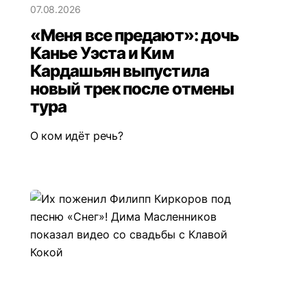
07.08.2026
«Меня все предают»: дочь
Канье Уэста и Ким
Кардашьян выпустила
новый трек после отмены
тура
О ком идёт речь?