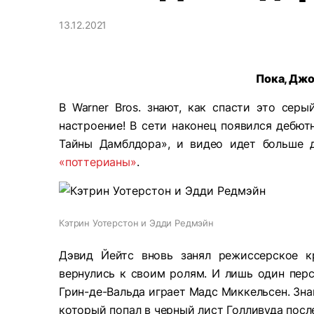
13.12.2021
Пока, Джо
В Warner Bros. знают, как спасти это сер
настроение! В сети наконец появился дебют
Тайны Дамблдора», и видео идет больше 
«поттерианы»
.
Кэтрин Уотерстон и Эдди Редмэйн
Дэвид Йейтс вновь занял режиссерское 
вернулись к своим ролям. И лишь один перс
Грин-де-Вальда играет Мадс Миккельсен. Зна
который попал в черный лист Голливуда посл