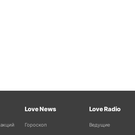
Love News
Love Radio
 акций
Гороскоп
Ведущие