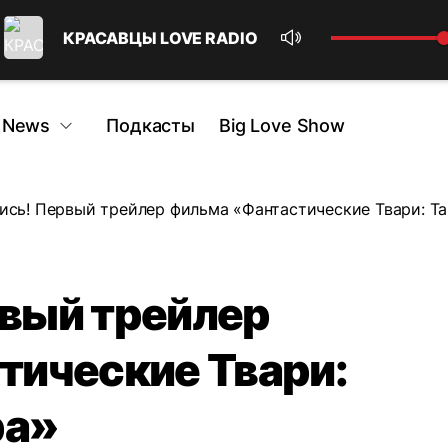
КРАСАВЦЫ LOVE RADIO
 News
Подкасты
Big Love Show
сь! Первый трейлер фильма «Фантастические Твари: Т
вый трейлер
тические Твари:
ра»